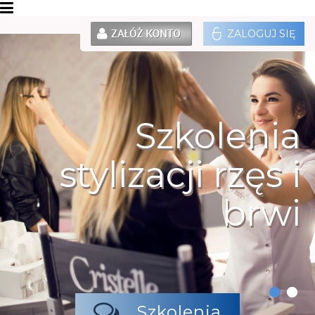
ZALOGUJ SIĘ
Szkolenia
stylizacji rzęs i
brwi
Szkolenia