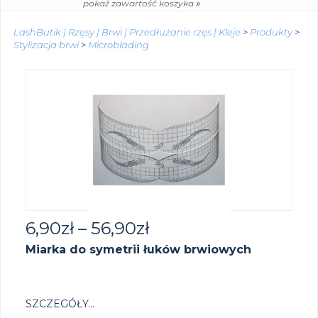
»
pokaż zawartość koszyka
LashButik | Rzęsy | Brwi | Przedłużanie rzęs | Kleje
>
Produkty
>
Stylizacja brwi
>
Microblading
6,90
zł
–
56,90
zł
Miarka do symetrii łuków brwiowych
SZCZEGÓŁY...