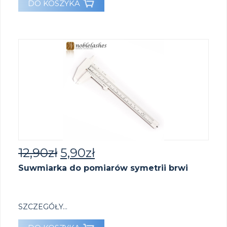
DO KOSZYKA
12,90
zł
5,90
zł
Suwmiarka do pomiarów symetrii brwi
SZCZEGÓŁY...