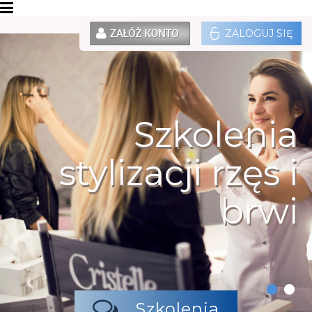
ZALOGUJ SIĘ
Szkolenia
stylizacji rzęs i
brwi
Szkolenia