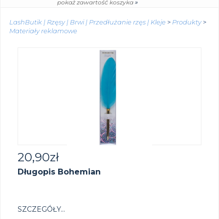
»
pokaż zawartość koszyka
LashButik | Rzęsy | Brwi | Przedłużanie rzęs | Kleje
>
Produkty
>
Materiały reklamowe
20,90
zł
Długopis Bohemian
SZCZEGÓŁY...