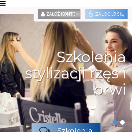
ZALOGUJ SIĘ
Szkolenia
stylizacji rzęs i
brwi
Szkolenia