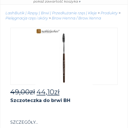
»
pokaż zawartość koszyka
LashButik | Rzęsy | Brwi | Przedłużanie rzęs | Kleje
>
Produkty
>
Pielęgnacja rzęs i skóry
>
Brow Henna / Brow Xenna
49,00
zł
44,10
zł
Szczoteczka do brwi BH
SZCZEGÓŁY...