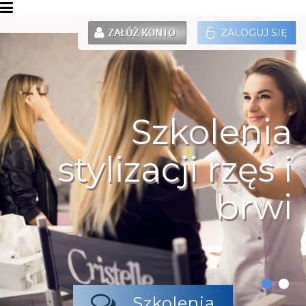
ZALOGUJ SIĘ
Szkolenia
stylizacji rzęs i
brwi
Szkolenia