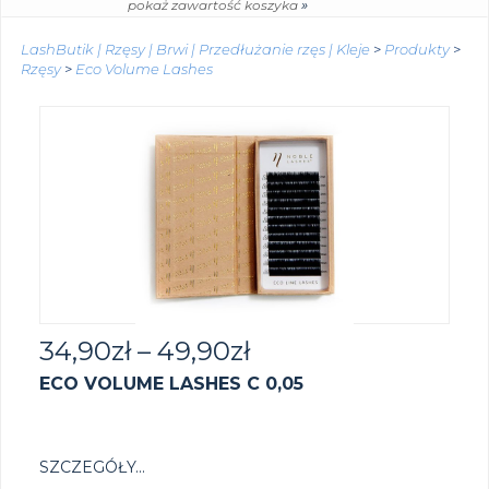
»
pokaż zawartość koszyka
LashButik | Rzęsy | Brwi | Przedłużanie rzęs | Kleje
>
Produkty
>
Rzęsy
>
Eco Volume Lashes
34,90
zł
–
49,90
zł
ECO VOLUME LASHES C 0,05
SZCZEGÓŁY...