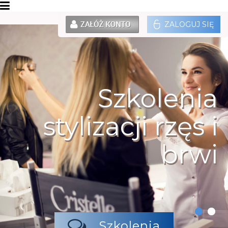
ZALOGUJ SIĘ
Szkolenia
stylizacji rzęs i
brwi
Szkolenia