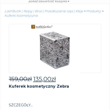
»
pokaż zawartość koszyka
LashButik | Rzęsy | Brwi | Przedłużanie rzęs | Kleje
>
Produkty
>
Kuferki kosmetyczne
159,00
zł
135,00
zł
Kuferek kosmetyczny Zebra
SZCZEGÓŁY...