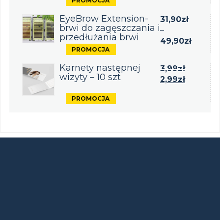
EyeBrow Extension-
31,90
zł
brwi do zagęszczania i
–
przedłużania brwi
49,90
zł
Karnety następnej
3,99
zł
wizyty – 10 szt
2,99
zł