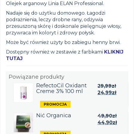
Olejek arganowy Linia ELAN Professional.
Nadaje się do użytku domowego. Łagodzi
podrażnienia, leczy drobne rany, odżywia
przesuszoną skórę i doskonale pielęgnuje włosy,
przywraca im koloryt i zdrowy połysk.
Może być również użyty bo zabiegu henny brwi.
Dostępny również w zestawie z farbkami
KLIKNIJ
TUTAJ
Powiązane produkty
RefectoCil Oxidant
29,99
zł
Creme 3% 100 ml
24,99
zł
Nić Organica
49,90
zł
44,90
zł