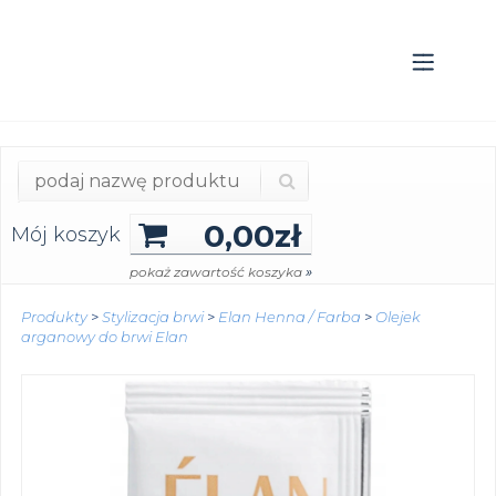
0,00
zł
Mój koszyk
»
pokaż zawartość koszyka
Produkty
>
Stylizacja brwi
>
Elan Henna / Farba
>
Olejek
arganowy do brwi Elan