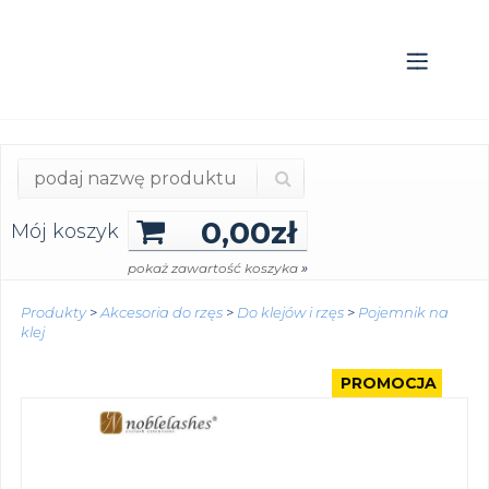
0,00
zł
Mój koszyk
»
pokaż zawartość koszyka
Produkty
>
Akcesoria do rzęs
>
Do klejów i rzęs
>
Pojemnik na
klej