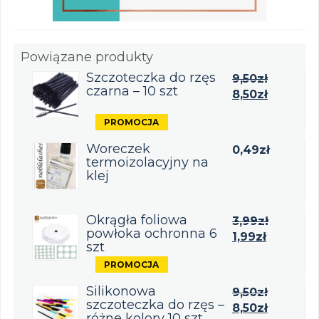
Powiązane produkty
Szczoteczka do rzęs
9,50
zł
czarna – 10 szt
8,50
zł
Woreczek
0,49
zł
termoizolacyjny na
klej
Okrągła foliowa
3,99
zł
powłoka ochronna 6
1,99
zł
szt
Silikonowa
9,50
zł
szczoteczka do rzęs –
8,50
zł
różne kolory 10 szt