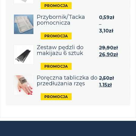
Przybornik/Tacka
0,59
zł
pomocnicza
–
3,10
zł
Zestaw pędzli do
29,90
zł
makijażu 6 sztuk
26,90
zł
Poręczna tabliczka do
2,50
zł
przedłużania rzęs
1,15
zł