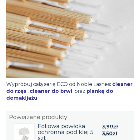
Wypróbuj całą serię ECO od Noble Lashes:
cleaner
do rzęs
,
cleaner do brwi
oraz
piankę do
demakijażu
Powiązane produkty
Foliowa powłoka
3,90
zł
ochronna pod klej 5
3,50
zł
szt