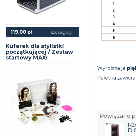
119,00
zł
szczegóły...
Kuferek dla stylistki
początkującej / Zestaw
startowy MAXI
Wyróżnia je
pię
Paletka zawiera
Powiązane p
Rz
D 