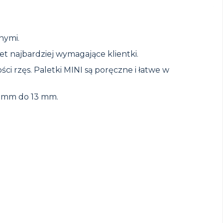
nymi.
t najbardziej wymagające klientki.
ci rzęs. Paletki MINI są poręczne i łatwe w
 8 mm do 13 mm.