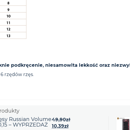
knie podkręcenie, niesamowita lekkość oraz niezwy
 6 rzędów rzęs.
rodukty
ęsy Russian Volume
49,90
zł
0,15 – WYPRZEDAŻ
10,39
zł