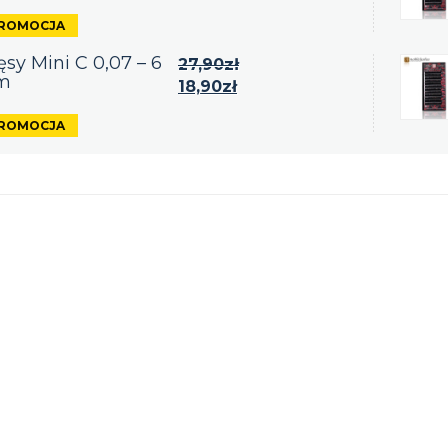
sy Mini C 0,07 – 6
27,90
zł
m
18,90
zł