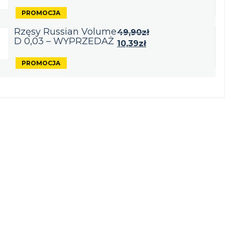
Rzęsy Russian Volume
49,90
zł
D 0,03 – WYPRZEDAŻ
10,39
zł