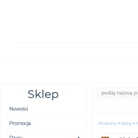
Sklep
Nowości
Promocja
Produkty
>
Rzęsy
>
Rzęsy