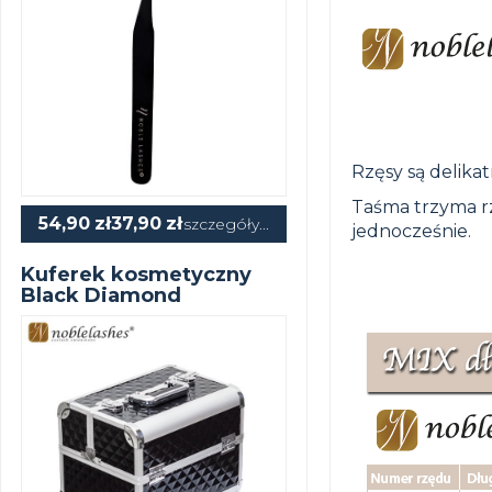
Rzęsy są delika
Taśma trzyma rz
54,90
zł
37,90
zł
szczegóły...
jednocześnie.
Kuferek kosmetyczny
Black Diamond