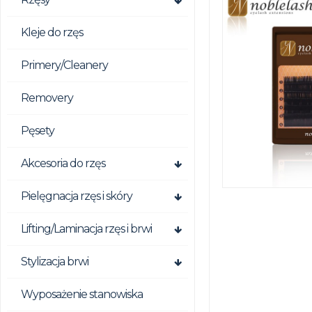
Kleje do rzęs
Primery/Cleanery
Removery
Pęsety
Akcesoria do rzęs
Pielęgnacja rzęs i skóry
Lifting/Laminacja rzęs i brwi
Stylizacja brwi
Wyposażenie stanowiska