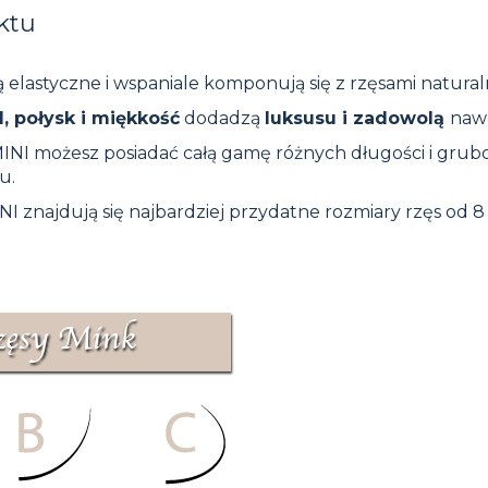
ktu
ą elastyczne i wspaniale komponują się z rzęsami natural
il, połysk i miękkość
dodadzą
luksusu i zadowolą
nawe
MINI możesz posiadać całą gamę różnych długości i gruboś
u.
I znajdują się najbardziej przydatne rozmiary rzęs od