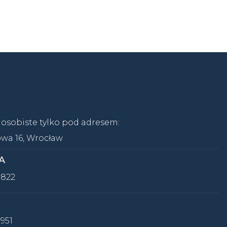
osobiste tylko pod adresem:
owa 16, Wrocław
A
 822
951