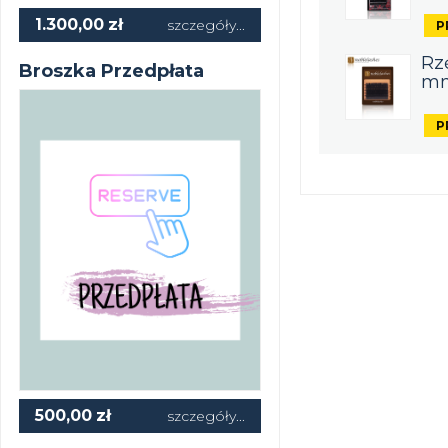
1.300,00
zł
szczegóły...
Rzę
Broszka Przedpłata
m
500,00
zł
szczegóły...