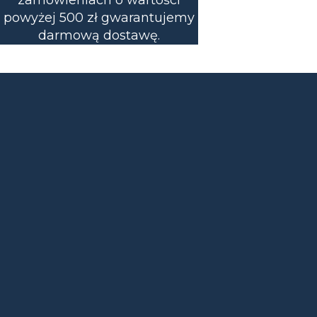
zamówieniach o wartości
powyżej 500 zł gwarantujemy
darmową dostawę.