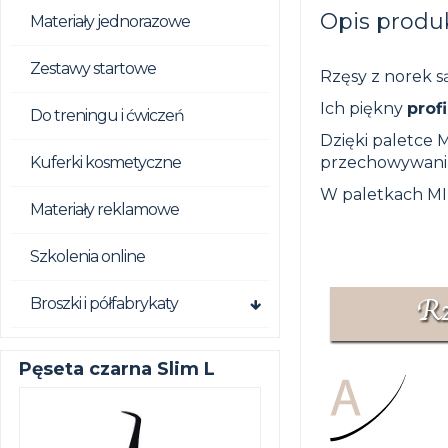
Opis produ
Materiały jednorazowe
Zestawy startowe
Rzęsy z norek s
Ich piękny
prof
Do treningu i ćwiczeń
Dzięki paletce 
Kuferki kosmetyczne
przechowywani
W paletkach MIN
Materiały reklamowe
Szkolenia online
Broszki i półfabrykaty
Pęseta czarna Slim L