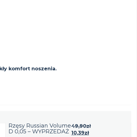
kły komfort noszenia.
Rzęsy Russian Volume
49,90
zł
D 0,05 – WYPRZEDAŻ
10,39
zł