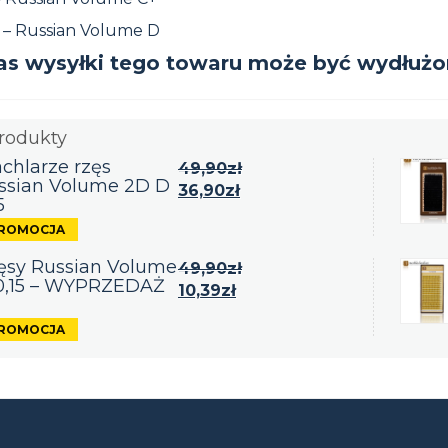
 – Russian Volume D
s wysyłki tego towaru może być wydłużon
rodukty
chlarze rzęs
49,90
zł
ssian Volume 2D D
36,90
zł
5
ęsy Russian Volume
49,90
zł
0,15 – WYPRZEDAŻ
10,39
zł