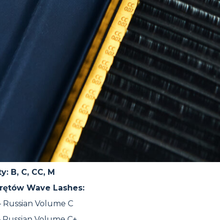
y: B, C, CC, M
rętów Wave Lashes:
– Russian Volume C
– Russian Volume C+