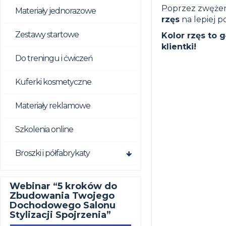
Poprzez zwężeni
Materiały jednorazowe
rzęs
na lepiej 
Zestawy startowe
Kolor rzęs to 
klientki!
Do treningu i ćwiczeń
Kuferki kosmetyczne
Materiały reklamowe
Szkolenia online
Broszki i półfabrykaty
Webinar “5 kroków do
Zbudowania Twojego
Dochodowego Salonu
Stylizacji Spojrzenia”