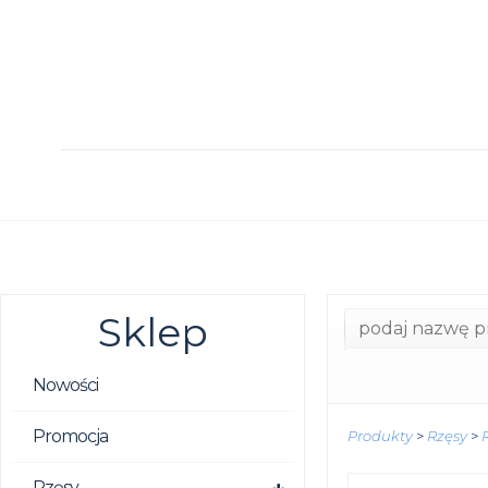
Sklep
Nowości
Promocja
Produkty
>
Rzęsy
>
Rzęsy