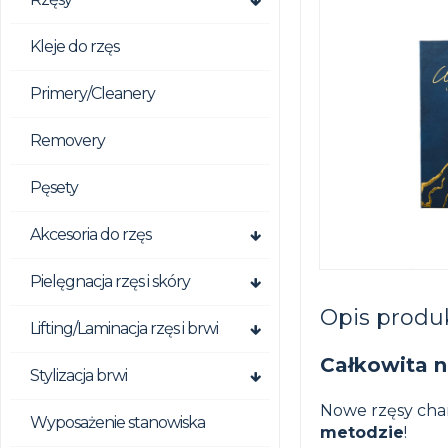
Kleje do rzęs
Primery/Cleanery
Removery
Pęsety
Akcesoria do rzęs
Pielęgnacja rzęs i skóry
Opis produ
Lifting/Laminacja rzęs i brwi
Całkowita 
Stylizacja brwi
Nowe rzęsy char
Wyposażenie stanowiska
metodzie
!