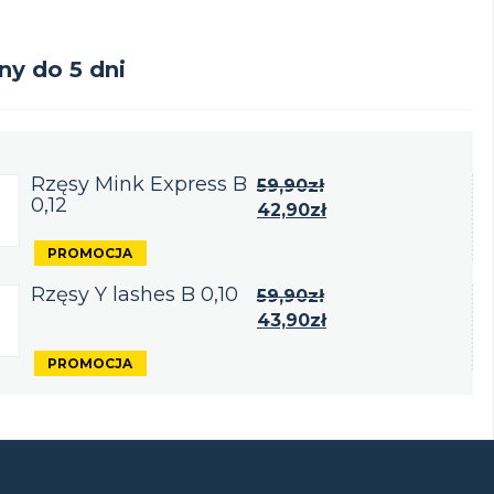
y do 5 dni
Rzęsy Mink Express B
59,90
zł
0,12
42,90
zł
Rzęsy Y lashes B 0,10
59,90
zł
43,90
zł