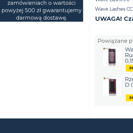
zamówieniach o wartości
Wave Lashes CC
powyżej 500 zł gwarantujemy
darmową dostawę.
UWAGA! Cza
Powiązane p
Wa
Ru
0,1
Rz
D 