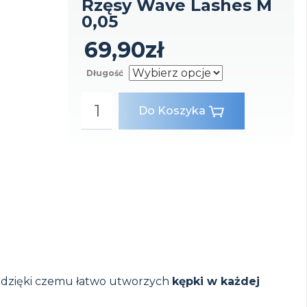
Rzęsy Wave Lashes M
0,05
69,90
zł
Długość
Do Koszyka
, dzięki czemu łatwo utworzych
kępki w każdej