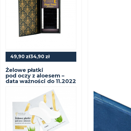
49,90
zł
34,90
zł
szczegóły...
Żelowe płatki
pod oczy z aloesem –
data ważności do 11.2022