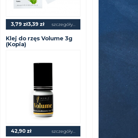
3,79
zł
3,39
zł
szczegóły...
Klej do rzęs Volume 3g
(Kopia)
42,90
zł
szczegóły...